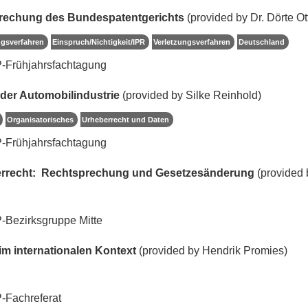
prechung des Bundespatentgerichts
(provided by Dr. Dörte 
ngsverfahren
Einspruch/Nichtigkeit/IPR
Verletzungsverfahren
Deutschland
-Frühjahrsfachtagung
in der Automobilindustrie
(provided by Silke Reinhold)
Organisatorisches
Urheberrecht und Daten
-Frühjahrsfachtagung
recht: Rechtsprechung und Gesetzesänderung
(provided 
-Bezirksgruppe Mitte
m internationalen Kontext
(provided by Hendrik Promies)
-Fachreferat