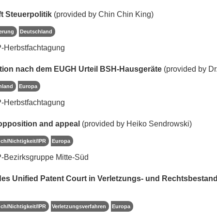
t Steuerpolitik
(provided by Chin Chin King)
ierung
Deutschland
P-Herbstfachtagung
gation nach dem EUGH Urteil BSH-Hausgeräte
(provided by Dr.
hland
Europa
P-Herbstfachtagung
opposition and appeal
(provided by Heiko Sendrowski)
ch/Nichtigkeit/IPR
Europa
-Bezirksgruppe Mitte-Süd
es Unified Patent Court in Verletzungs- und Rechtsbestan
ch/Nichtigkeit/IPR
Verletzungsverfahren
Europa