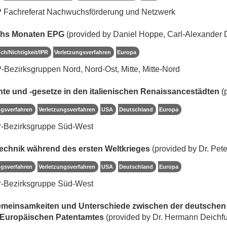
P Fachreferat Nachwuchsförderung und Netzwerk
echs Monaten EPG
(provided by Daniel Hoppe, Carl-Alexander 
ch/Nichtigkeit/IPR
Verletzungsverfahren
Europa
Bezirksgruppen Nord, Nord-Ost, Mitte, Mitte-Nord
nte und -gesetze in den italienischen Renaissancestädten
(p
ngsverfahren
Verletzungsverfahren
USA
Deutschland
Europa
P-Bezirksgruppe Süd-West
technik während des ersten Weltkrieges
(provided by Dr. Pete
ngsverfahren
Verletzungsverfahren
USA
Deutschland
Europa
P-Bezirksgruppe Süd-West
- Gemeinsamkeiten und Unterschiede zwischen der deutsch
Europäischen Patentamtes
(provided by Dr. Hermann Deichf