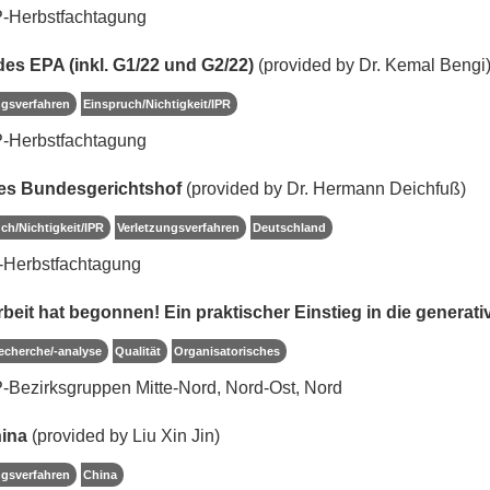
P-Herbstfachtagung
es EPA (inkl. G1/22 und G2/22)
(provided by Dr. Kemal Bengi
ngsverfahren
Einspruch/Nichtigkeit/IPR
P-Herbstfachtagung
es Bundesgerichtshof
(provided by Dr. Hermann Deichfuß)
ch/Nichtigkeit/IPR
Verletzungsverfahren
Deutschland
-Herbstfachtagung
beit hat begonnen! Ein praktischer Einstieg in die generati
echerche/-analyse
Qualität
Organisatorisches
-Bezirksgruppen Mitte-Nord, Nord-Ost, Nord
hina
(provided by Liu Xin Jin)
ngsverfahren
China