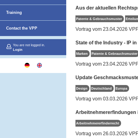
Aus der aktuellen Rechts
Netzwerk
Training
Patente & Gebrauchsmuster
Erteilu
Contact the VPP
Vortrag vom 23.04.2026 VPP
State of the Industry - IP 
You are not logged in.
Login
Marken
Patente & Gebrauchsmuster
Vortrag vom 23.04.2026 VPP
Update Geschmacksmuster
Design
Deutschland
Europa
Vortrag vom 03.03.2026 VPP
Arbeitnehmererfindungen i
Arbeitnehmererfinderrecht
Vortrag vom 26.03.2026 VPP