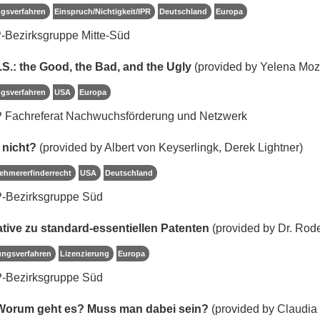
ngsverfahren
Einspruch/Nichtigkeit/IPR
Deutschland
Europa
-Bezirksgruppe Mitte-Süd
.S.: the Good, the Bad, and the Ugly
(provided by Yelena Moz
ngsverfahren
USA
Europa
P Fachreferat Nachwuchsförderung und Netzwerk
 nicht?
(provided by Albert von Keyserlingk, Derek Lightner)
ehmererfinderrecht
USA
Deutschland
P-Bezirksgruppe Süd
tive zu standard-essentiellen Patenten
(provided by Dr. Rod
ungsverfahren
Lizenzierung
Europa
P-Bezirksgruppe Süd
 Worum geht es? Muss man dabei sein?
(provided by Claudia