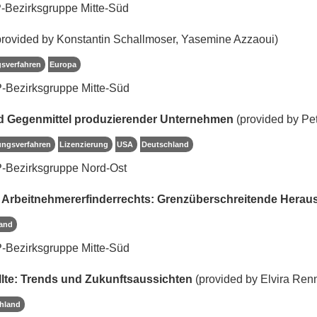
-Bezirksgruppe Mitte-Süd
rovided by Konstantin Schallmoser, Yasemine Azzaoui)
gsverfahren
Europa
-Bezirksgruppe Mitte-Süd
nd Gegenmittel produzierender Unternehmen
(provided by Pe
ungsverfahren
Lizenzierung
USA
Deutschland
-Bezirksgruppe Nord-Ost
s Arbeitnehmererfinderrechts: Grenzüberschreitende Hera
and
-Bezirksgruppe Mitte-Süd
lte: Trends und Zukunftsaussichten
(provided by Elvira Ren
hland