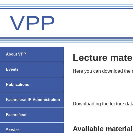
About VPP
Lecture mate
Events
Here you can download the ma
Publications
Fachreferat IP-Administration
Downloading the lecture dat
Fachreferat
Available materia
Nachwuchsförderung und
Service