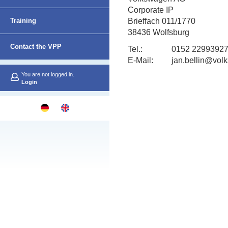
Corporate IP
Netzwerk
Training
Brieffach 011/1770
38436 Wolfsburg
Contact the VPP
Tel.:
0152 22993927 
E-Mail:
jan.bellin@vol
You are not logged in.
Login