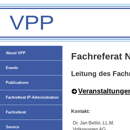
About VPP
Fachreferat
Events
Leitung des Fa
Publications
Veranstaltunge
Fachreferat IP-Administration
Kontakt:
Fachreferat
Dr. Jan Bellin, LL.M.
Nachwuchsförderung und
Service
Volkswagen AG