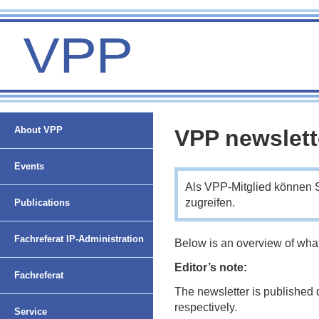
About VPP
VPP newslett
Events
Als VPP-Mitglied können 
zugreifen.
Publications
Fachreferat IP-Administration
Below is an overview of what
Editor’s note:
Fachreferat
The newsletter is published 
respectively.
Nachwuchsförderung und
Service