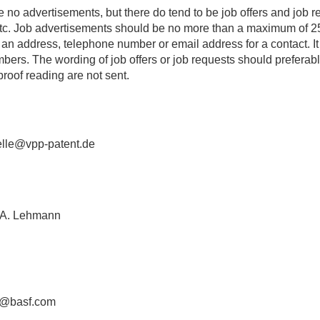
 no advertisements, but there do tend to be job offers and job re
etc. Job advertisements should be no more than a maximum of 25 l
e an address, telephone number or email address for a contact. I
ers. The wording of job offers or job requests should preferably
roof reading are not sent.
elle@vpp-patent.de
n A. Lehmann
n@basf.com