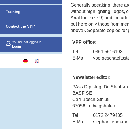
Generally speaking, there are
Netzwerk
without highlighting, logos, 
Training
Arial font size 9) and includ
but here only those from memb
Contact the VPP
above). Separate copies for p
VPP office:
You are not logged in.
Login
Tel.:
0361 5616198
E-Mail:
vpp.geschaeftsst
Newsletter editor:
PAss Dipl.-Ing. Dr. Stepha
BASF SE
Carl-Bosch-Str. 38
67056 Ludwigshafen
Tel.:
0172 2479435
E-Mail:
stephan.lehman