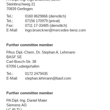
Steinbruchweg 21
70839 Gerlingen
Tel.:
0160 8629866 (dienstlich)
Tel.:
07156 170979 (privat)
Fax:
0711 17-33485 (dienstlich)
E-Mail:
ingo.brueckner@mercedes-benz.com
Further committee member
PAss Dipl.-Chem. Dr. Stephan A. Lehmann
BASF SE
Carl-Bosch-Str. 38
67056 Ludwigshafen
Tel.:
0172 2479435
E-Mail:
stephan.lehmann@basf.com
Further committee member
PA Dipl.-Ing. Daniel Maier
Siemens AG
LC IP TLI