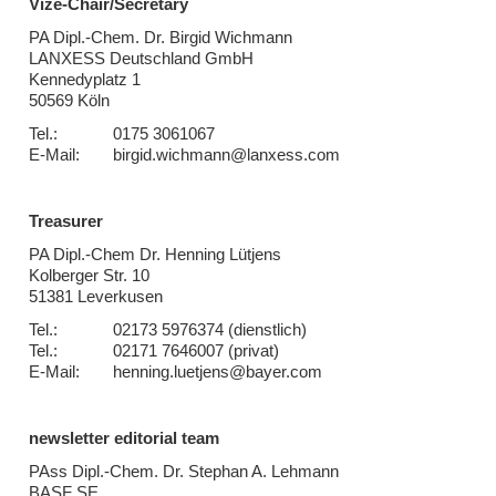
Vize-Chair/Secretary
PA Dipl.-Chem. Dr. Birgid Wichmann
LANXESS Deutschland GmbH
Kennedyplatz 1
50569 Köln
Tel.:
0175 3061067
E-Mail:
birgid.wichmann@lanxess.com
Treasurer
PA Dipl.-Chem Dr. Henning Lütjens
Kolberger Str. 10
51381 Leverkusen
Tel.:
02173 5976374 (dienstlich)
Tel.:
02171 7646007 (privat)
E-Mail:
henning.luetjens@bayer.com
newsletter editorial team
PAss Dipl.-Chem. Dr. Stephan A. Lehmann
BASF SE