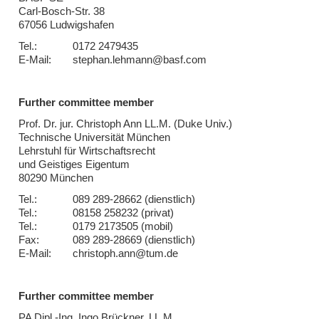
Carl-Bosch-Str. 38
67056 Ludwigshafen
Tel.:
0172 2479435
E-Mail:
stephan.lehmann@basf.com
Further committee member
Prof. Dr. jur. Christoph Ann LL.M. (Duke Univ.)
Technische Universität München
Lehrstuhl für Wirtschaftsrecht
und Geistiges Eigentum
80290 München
Tel.:
089 289-28662 (dienstlich)
Tel.:
08158 258232 (privat)
Tel.:
0179 2173505 (mobil)
Fax:
089 289-28669 (dienstlich)
E-Mail:
christoph.ann@tum.de
Further committee member
PA Dipl.-Ing. Ingo Brückner, LL.M.