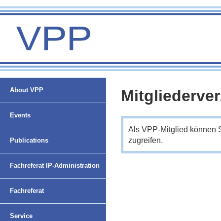
About VPP
Mitgliederve
Events
Als VPP-Mitglied können 
zugreifen.
Publications
Fachreferat IP-Administration
Fachreferat
Nachwuchsförderung und
Service