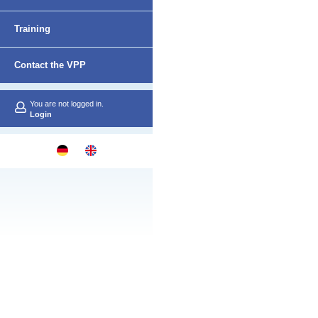
Netzwerk
Training
Contact the VPP
You are not logged in.
Login