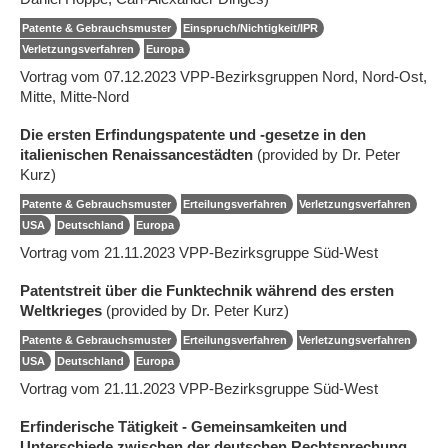
Patente & Gebrauchsmuster
Einspruch/Nichtigkeit/IPR
Verletzungsverfahren
Europa
Vortrag vom 07.12.2023 VPP-Bezirksgruppen Nord, Nord-Ost,
Mitte, Mitte-Nord
Die ersten Erfindungspatente und -gesetze in den
italienischen Renaissancestädten
(provided by Dr. Peter
Kurz)
Patente & Gebrauchsmuster
Erteilungsverfahren
Verletzungsverfahren
USA
Deutschland
Europa
Vortrag vom 21.11.2023 VPP-Bezirksgruppe Süd-West
Patentstreit über die Funktechnik während des ersten
Weltkrieges
(provided by Dr. Peter Kurz)
Patente & Gebrauchsmuster
Erteilungsverfahren
Verletzungsverfahren
USA
Deutschland
Europa
Vortrag vom 21.11.2023 VPP-Bezirksgruppe Süd-West
Erfinderische Tätigkeit - Gemeinsamkeiten und
Unterschiede zwischen der deutschen Rechtsprechung