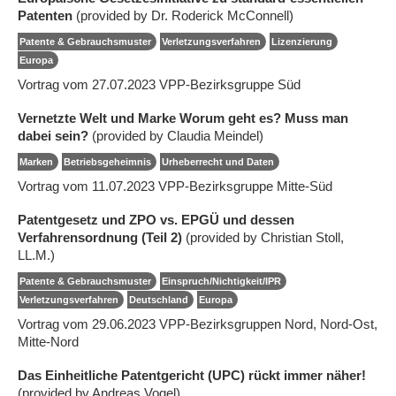
Patenten
(provided by Dr. Roderick McConnell)
Patente & Gebrauchsmuster
Verletzungsverfahren
Lizenzierung
Europa
Vortrag vom 27.07.2023 VPP-Bezirksgruppe Süd
Vernetzte Welt und Marke Worum geht es? Muss man
dabei sein?
(provided by Claudia Meindel)
Marken
Betriebsgeheimnis
Urheberrecht und Daten
Vortrag vom 11.07.2023 VPP-Bezirksgruppe Mitte-Süd
Patentgesetz und ZPO vs. EPGÜ und dessen
Verfahrensordnung (Teil 2)
(provided by Christian Stoll,
LL.M.)
Patente & Gebrauchsmuster
Einspruch/Nichtigkeit/IPR
Verletzungsverfahren
Deutschland
Europa
Vortrag vom 29.06.2023 VPP-Bezirksgruppen Nord, Nord-Ost,
Mitte-Nord
Das Einheitliche Patentgericht (UPC) rückt immer näher!
(provided by Andreas Vogel)