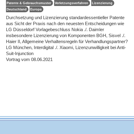
Patente & Gebrauchsmuster
Verletzungsverfahren
Lizenzierung
Deutschland
Europa
Durchsetzung und Lizenzierung standardessentieller Patente
aus Sicht der Praxis nach den neuesten Entscheidungen wie
LG Düsseldorf Vorlagebeschluss Nokia ./. Daimler
insbesondere Lizenzierung von Komponenten BGH, Sisvel ./.
Haier II, Allgemeine Verhaltensregeln für Verhandlungspartner?
LG München, Interdigital ./. Xiaomi, Lizenzunwilligkeit bei Anti-
Suit-Injunction
Vortrag vom 08.06.2021
© 2005–2026 VPP - all rights reserved |
Data Privacy