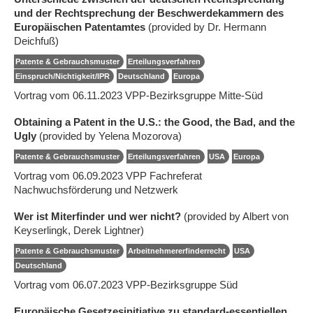
und der Rechtsprechung der Beschwerdekammern des
Europäischen Patentamtes
(provided by Dr. Hermann
Deichfuß)
Patente & Gebrauchsmuster
Erteilungsverfahren
Einspruch/Nichtigkeit/IPR
Deutschland
Europa
Vortrag vom 06.11.2023 VPP-Bezirksgruppe Mitte-Süd
Obtaining a Patent in the U.S.: the Good, the Bad, and the
Ugly
(provided by Yelena Mozorova)
Patente & Gebrauchsmuster
Erteilungsverfahren
USA
Europa
Vortrag vom 06.09.2023 VPP Fachreferat
Nachwuchsförderung und Netzwerk
Wer ist Miterfinder und wer nicht?
(provided by Albert von
Keyserlingk, Derek Lightner)
Patente & Gebrauchsmuster
Arbeitnehmererfinderrecht
USA
Deutschland
Vortrag vom 06.07.2023 VPP-Bezirksgruppe Süd
Europäische Gesetzesinitiative zu standard-essentiellen