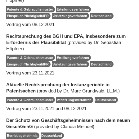
Höpfner)
Patente & Gebrauchsmuster
Erteilungsverfahren
Einspruch/Nichtigkeit/IPR
Verletzungsverfahren
Deutschland
Vortrag vom 08.12.2021
Rechtsprechung des BGH und EPA, insbesondere zum
Erfordernis der Plausibilität
(provided by Dr. Sebastian
Höpfner)
Patente & Gebrauchsmuster
Erteilungsverfahren
Einspruch/Nichtigkeit/IPR
Verletzungsverfahren
Deutschland
Vortrag vom 23.11.2021
Aktuelle Rechtsprechung der Instanzgerichte in
Patentsachen
(provided by Dr. Marc Grundwald, LL.M.)
Patente & Gebrauchsmuster
Verletzungsverfahren
Deutschland
Vortrag vom 23.11.2021 und 08.12.2021
Der Schutz von Geschäftsgeheimnissen nach dem neuen
GeschGehG
(provided by Claudia Meindel)
Betriebsgeheimnis
Deutschland