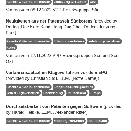
Patente & Gebrauchsmuster
Verletzungsverfahren
USA
Vortrag vom 08.12.2022 VPP-Bezirksgruppe Süd
Neuigkeiten aus der Patentwelt Südkoreas
(provided by
Dr.-Ing. Dae Kern Kang, Jong-Dug Choi, Dr.-Ing. Jukyung
Park)
Patente & Gebrauchsmuster
Erteilungsverfahren
Verletzungsverfahren
Korea
Vortrag vom 17.11.2022 VPP-Bezirksgruppen Süd und Süd-
Ost
Verfahrensablauf im Klageverfahren vor dem EPG
(provided by Christian Stoll, LL.M. (Notre Dame))
Patente & Gebrauchsmuster
Einspruch/Nichtigkeit/IPR
Verletzungsverfahren
Lizenzierung
Deutschland
Europa
Durchsetzbarkeit von Patenten gegen Software
(provided
by Harald Heiske, LL.M. / Alexander Ritter)
Patente & Gebrauchsmuster
Erteilungsverfahren
Deutschland