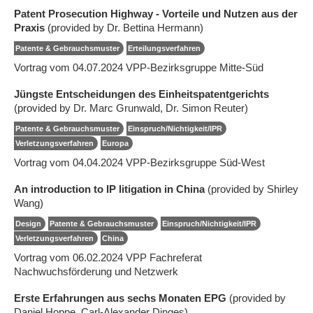
Patent Prosecution Highway - Vorteile und Nutzen aus der
Praxis
(provided by Dr. Bettina Hermann)
Patente & Gebrauchsmuster
Erteilungsverfahren
Vortrag vom 04.07.2024 VPP-Bezirksgruppe Mitte-Süd
Jüngste Entscheidungen des Einheitspatentgerichts
(provided by Dr. Marc Grunwald, Dr. Simon Reuter)
Patente & Gebrauchsmuster
Einspruch/Nichtigkeit/IPR
Verletzungsverfahren
Europa
Vortrag vom 04.04.2024 VPP-Bezirksgruppe Süd-West
An introduction to IP litigation in China
(provided by Shirley
Wang)
Design
Patente & Gebrauchsmuster
Einspruch/Nichtigkeit/IPR
Verletzungsverfahren
China
Vortrag vom 06.02.2024 VPP Fachreferat
Nachwuchsförderung und Netzwerk
Erste Erfahrungen aus sechs Monaten EPG
(provided by
Daniel Hoppe, Carl-Alexander Dinges)