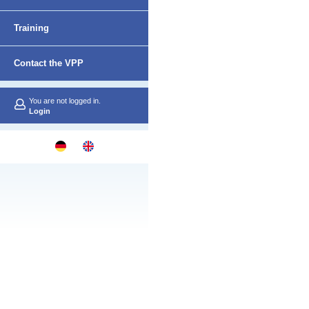
Netzwerk
Training
Contact the VPP
You are not logged in.
Login