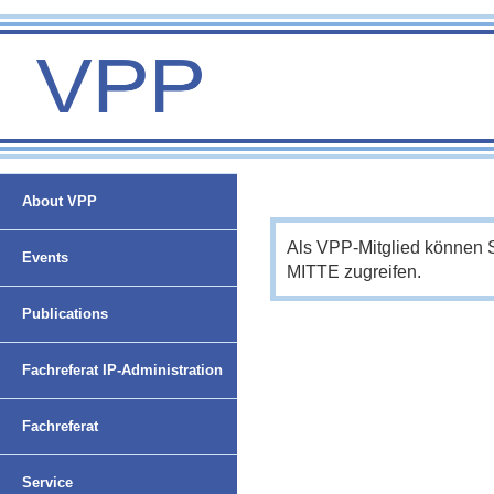
About VPP
Als VPP-Mitglied können 
Events
MITTE zugreifen.
Publications
Fachreferat IP-Administration
Fachreferat
Nachwuchsförderung und
Service