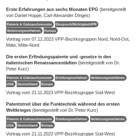
Erste Erfahrungen aus sechs Monaten EPG
(bereitgestellt
von Daniel Hoppe, Carl-Alexander Dinges)
Patente & Gebrauchsmuster
Einspruch/Nichtigkeit/IPR
Verletzungsverfahren
Europa
Vortrag vom 07.12.2023 VPP-Bezirksgruppen Nord, Nord-Ost,
Mitte, Mitte-Nord
Die ersten Erfindungspatente und -gesetze in den
italienischen Renaissancestädten
(bereitgestellt von Dr.
Peter Kurz)
Patente & Gebrauchsmuster
Erteilungsverfahren
Verletzungsverfahren
USA
Deutschland
Europa
Vortrag vom 21.11.2023 VPP-Bezirksgruppe Süd-West
Patentstreit über die Funktechnik während des ersten
Weltkrieges
(bereitgestellt von Dr. Peter Kurz)
Patente & Gebrauchsmuster
Erteilungsverfahren
Verletzungsverfahren
USA
Deutschland
Europa
Vortrag vom 21.11.2023 VPP-Bezirksgruppe Süd-West