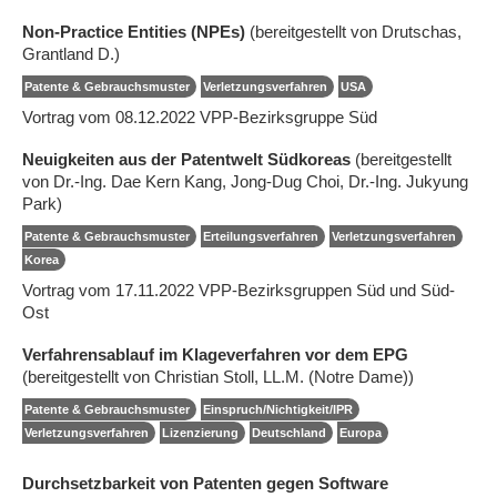
Non-Practice Entities (NPEs)
(bereitgestellt von Drutschas,
Grantland D.)
Patente & Gebrauchsmuster
Verletzungsverfahren
USA
Vortrag vom 08.12.2022 VPP-Bezirksgruppe Süd
Neuigkeiten aus der Patentwelt Südkoreas
(bereitgestellt
von Dr.-Ing. Dae Kern Kang, Jong-Dug Choi, Dr.-Ing. Jukyung
Park)
Patente & Gebrauchsmuster
Erteilungsverfahren
Verletzungsverfahren
Korea
Vortrag vom 17.11.2022 VPP-Bezirksgruppen Süd und Süd-
Ost
Verfahrensablauf im Klageverfahren vor dem EPG
(bereitgestellt von Christian Stoll, LL.M. (Notre Dame))
Patente & Gebrauchsmuster
Einspruch/Nichtigkeit/IPR
Verletzungsverfahren
Lizenzierung
Deutschland
Europa
Durchsetzbarkeit von Patenten gegen Software