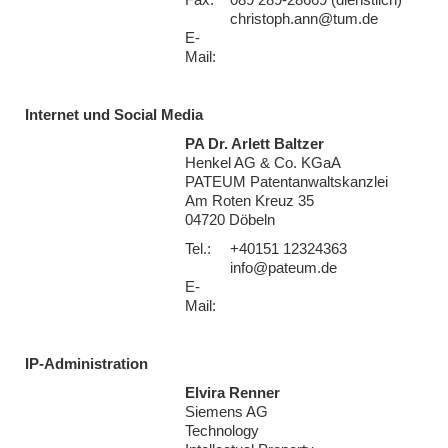
Fax:
089 289-28669 (dienstlich)
christoph.ann@tum.de
E-
Mail:
Internet und Social Media
PA Dr. Arlett Baltzer
Henkel AG & Co. KGaA
PATEUM Patentanwaltskanzlei
Am Roten Kreuz 35
04720 Döbeln
Tel.:
+40151 12324363
info@pateum.de
E-
Mail:
IP-Administration
Elvira Renner
Siemens AG
Technology