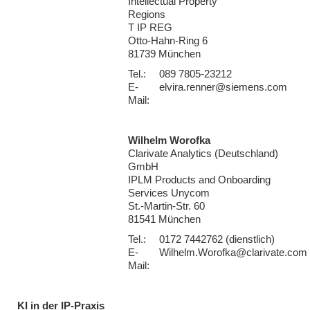
Intellectual Property
Regions
T IP REG
Otto-Hahn-Ring 6
81739 München
Tel.:
089 7805-23212
E-
elvira.renner@siemens.com
Mail:
Wilhelm Worofka
Clarivate Analytics (Deutschland)
GmbH
IPLM Products and Onboarding
Services Unycom
St.-Martin-Str. 60
81541 München
Tel.:
0172 7442762 (dienstlich)
E-
Wilhelm.Worofka@clarivate.com
Mail:
KI in der IP-Praxis