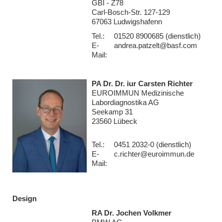
GBI - Z78
Carl-Bosch-Str. 127-129
67063 Ludwigshafenn
Tel.:
01520 8900685 (dienstlich)
E-
andrea.patzelt@basf.com
Mail:
PA Dr. Dr. iur Carsten Richter
EUROIMMUN Medizinische
Labordiagnostika AG
Seekamp 31
23560 Lübeck
Tel.:
0451 2032-0 (dienstlich)
E-
c.richter@euroimmun.de
Mail:
Design
RA Dr. Jochen Volkmer