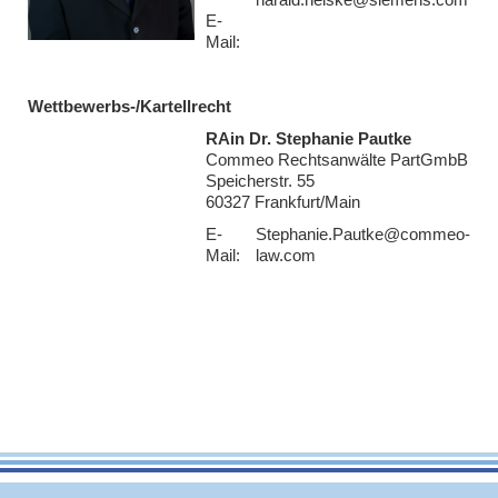
harald.heiske@siemens.com
E-
Mail:
Wettbewerbs-/Kartellrecht
RAin Dr. Stephanie Pautke
Commeo Rechtsanwälte PartGmbB
Speicherstr. 55
60327 Frankfurt/Main
E-
Stephanie.Pautke@commeo-
Mail:
law.com