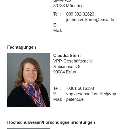
BMW AG
80788 München
Tel.:
089 382-32623
jochen.volkmer@bmw.de
E-
Mail:
Fachtagungen
Claudia Stern
VPP-Geschäftsstelle
Rubianusstr. 8
99084 Erfurt
Tel.:
0361 5616198
E-
vpp.geschaeftsstelle@vpp-
Mail:
patent.de
Hochschulwesen/Forschungseinrichtungen