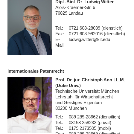
Dipl.-Biol. Dr. Ludwig Witter
Alois-Kraemer-Str. 6
76829 Landau
Tel.:
0721 608-28039 (dienstlich)
Fax:
0721 608-992016 (dienstlich)
E-
ludwig.witter@kit.edu
Mail:
Internationales Patentrecht
Prof. Dr. jur. Christoph Ann LL.M.
(Duke Univ.)
Technische Universität München
Lehrstuhl für Wirtschaftsrecht
und Geistiges Eigentum
80290 München
Tel.:
089 289-28662 (dienstlich)
Tel.:
08158 258232 (privat)
Tel.:
0179 2173505 (mobil)