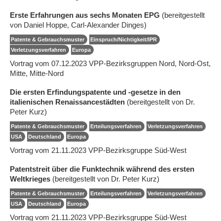
Erste Erfahrungen aus sechs Monaten EPG
(bereitgestellt
von Daniel Hoppe, Carl-Alexander Dinges)
Patente & Gebrauchsmuster
Einspruch/Nichtigkeit/IPR
Verletzungsverfahren
Europa
Vortrag vom 07.12.2023 VPP-Bezirksgruppen Nord, Nord-Ost,
Mitte, Mitte-Nord
Die ersten Erfindungspatente und -gesetze in den
italienischen Renaissancestädten
(bereitgestellt von Dr.
Peter Kurz)
Patente & Gebrauchsmuster
Erteilungsverfahren
Verletzungsverfahren
USA
Deutschland
Europa
Vortrag vom 21.11.2023 VPP-Bezirksgruppe Süd-West
Patentstreit über die Funktechnik während des ersten
Weltkrieges
(bereitgestellt von Dr. Peter Kurz)
Patente & Gebrauchsmuster
Erteilungsverfahren
Verletzungsverfahren
USA
Deutschland
Europa
Vortrag vom 21.11.2023 VPP-Bezirksgruppe Süd-West