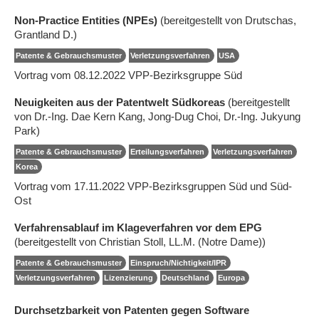
Non-Practice Entities (NPEs)
(bereitgestellt von Drutschas,
Grantland D.)
Patente & Gebrauchsmuster
Verletzungsverfahren
USA
Vortrag vom 08.12.2022 VPP-Bezirksgruppe Süd
Neuigkeiten aus der Patentwelt Südkoreas
(bereitgestellt
von Dr.-Ing. Dae Kern Kang, Jong-Dug Choi, Dr.-Ing. Jukyung
Park)
Patente & Gebrauchsmuster
Erteilungsverfahren
Verletzungsverfahren
Korea
Vortrag vom 17.11.2022 VPP-Bezirksgruppen Süd und Süd-
Ost
Verfahrensablauf im Klageverfahren vor dem EPG
(bereitgestellt von Christian Stoll, LL.M. (Notre Dame))
Patente & Gebrauchsmuster
Einspruch/Nichtigkeit/IPR
Verletzungsverfahren
Lizenzierung
Deutschland
Europa
Durchsetzbarkeit von Patenten gegen Software