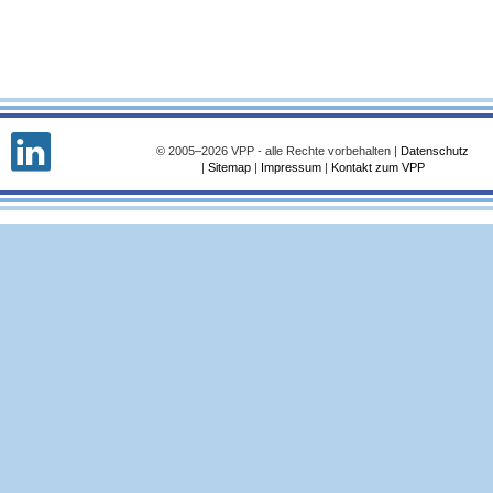
© 2005–2026 VPP - alle Rechte vorbehalten |
Datenschutz
|
Sitemap
|
Impressum
|
Kontakt zum VPP