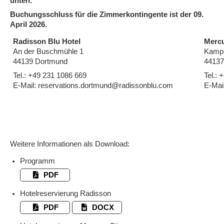
unten.
Buchungsschluss für die Zimmerkontingente ist der 09.
April 2026.
Radisson Blu Hotel
Mercu
An der Buschmühle 1
Kamps
44139 Dortmund
44137
Tel.: +49 231 1086 669
Tel.: 
E-Mail: reservations.dortmund@radissonblu.com
E-Mai
Weitere Informationen als Download:
Programm
PDF
Hotelreservierung Radisson
PDF
DOCX