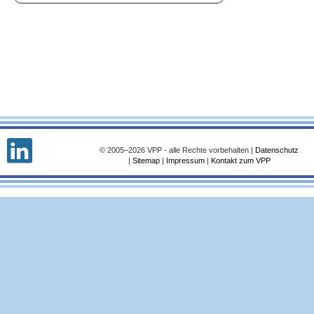
© 2005–2026 VPP - alle Rechte vorbehalten |
Datenschutz
|
Sitemap
|
Impressum
|
Kontakt zum VPP